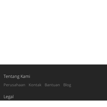
Tentang Kami
Perusahaan
Kontak
Bantuan
Blog
Legal
Syarat Penggunaan
Kebijakan Privasi