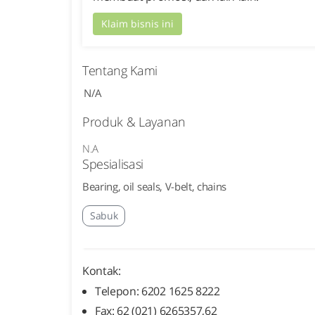
Klaim bisnis ini
Tentang Kami
N/A
Produk & Layanan
N.A
Spesialisasi
Bearing, oil seals, V-belt, chains
Sabuk
Kontak:
Telepon: 6202 1625 8222
Fax: 62 (021) 6265357,62