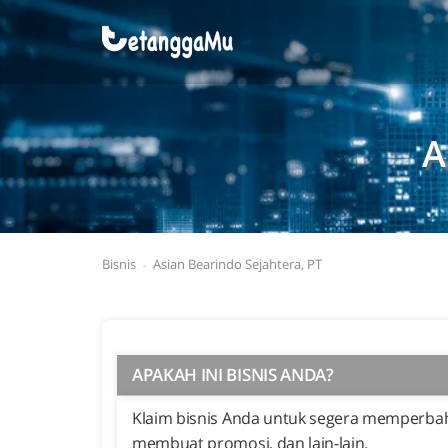
A
Bisnis
Asian Bearindo Sejahtera, PT
APAKAH INI BISNIS ANDA?
Klaim bisnis Anda untuk segera memperbaha
membuat promosi, dan lain-lain.