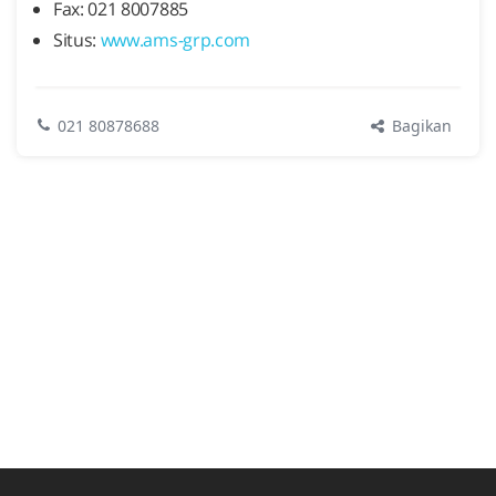
Fax: 021 8007885
Situs:
www.ams-grp.com
Bagikan
021 80878688