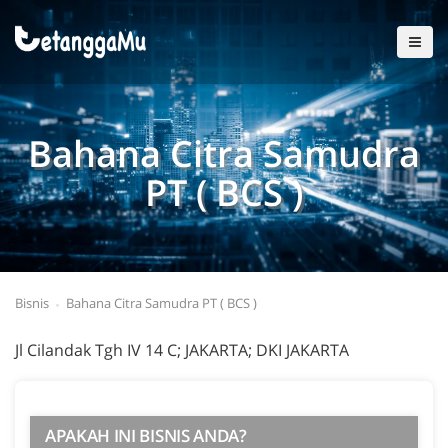
Bahana Citra Samudra
PT ( BCS )
Bisnis
Bahana Citra Samudra PT ( BCS )
Jl Cilandak Tgh IV 14 C; JAKARTA; DKI JAKARTA
APAKAH INI BISNIS ANDA?