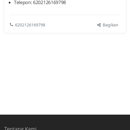
Telepon: 6202126169798
Bagikan
6202126169798
Tentang Kami