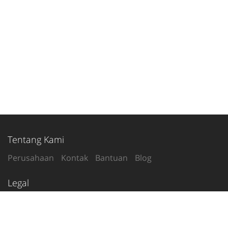
Tentang Kami
Perusahaan
Kontak
Bantuan
Blog
Legal
Syarat Penggunaan
Kebijakan Privasi
Ikuti Kami