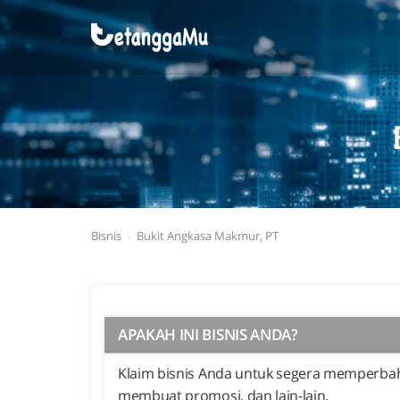
Bisnis
Bukit Angkasa Makmur, PT
APAKAH INI BISNIS ANDA?
Klaim bisnis Anda untuk segera memperbaha
membuat promosi, dan lain-lain.