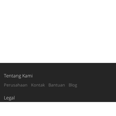
Tentang Kami
Perusahaan
Kontak
Bantuan
Blog
Legal
Syarat Penggunaan
Kebijakan Privasi