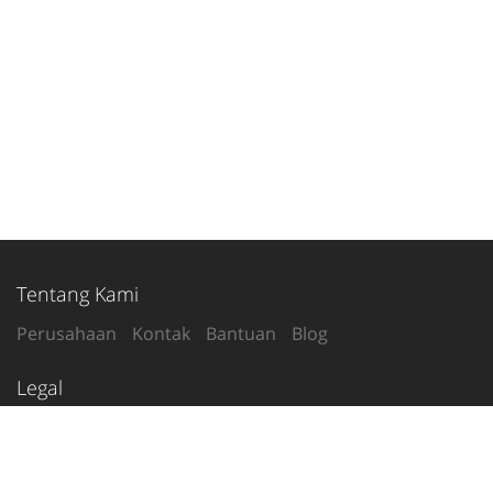
Tentang Kami
Perusahaan
Kontak
Bantuan
Blog
Legal
Syarat Penggunaan
Kebijakan Privasi
Ikuti Kami