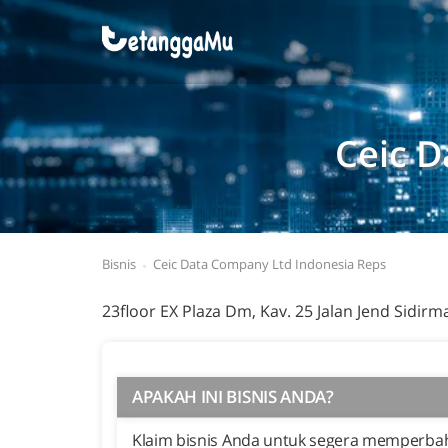
Ceic D
Bisnis
Ceic Data Company Ltd Indonesia Reps
23floor EX Plaza Dm, Kav. 25 Jalan Jend Sidirma
APAKAH INI BISNIS ANDA?
Klaim bisnis Anda untuk segera memperbaha