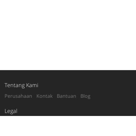
Tentang Kami
Perusahaan
Kontak
Bantuan
Blog
Legal
Syarat Penggunaan
Kebijakan Privasi