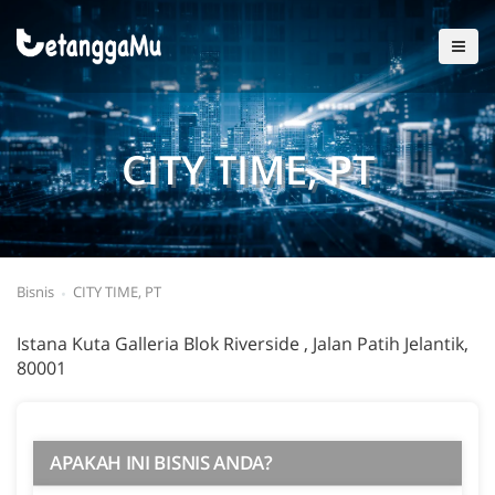
CITY TIME, PT
Bisnis
CITY TIME, PT
Istana Kuta Galleria Blok Riverside , Jalan Patih Jelantik,
80001
APAKAH INI BISNIS ANDA?