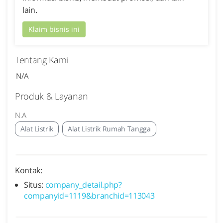
lain.
Klaim bisnis ini
Tentang Kami
N/A
Produk & Layanan
N.A
Alat Listrik
Alat Listrik Rumah Tangga
Kontak:
Situs:
company_detail.php?
companyid=1119&branchid=113043