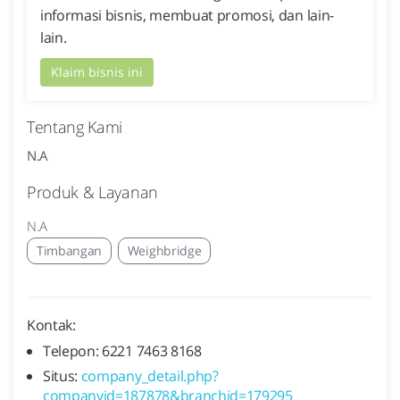
informasi bisnis, membuat promosi, dan lain-
lain.
Klaim bisnis ini
Tentang Kami
N.A
Produk & Layanan
N.A
Timbangan
Weighbridge
Kontak:
Telepon: 6221 7463 8168
Situs:
company_detail.php?
companyid=187878&branchid=179295