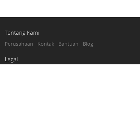
Tentang Kami
Perusahaan
Kontak
Bantuan
Blog
Legal
Syarat Penggunaan
Kebijakan Privasi
Ikuti Kami
2020-26
© tetanggamu.com
Indonesia