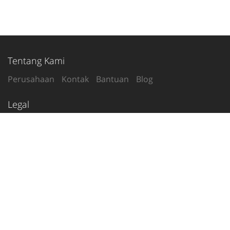
Tentang Kami
Perusahaan
Kontak
Bantuan
Blog
Legal
Syarat Penggunaan
Kebijakan Privasi
Ikuti Kami
2020-26
© tetanggamu.com
Indonesia