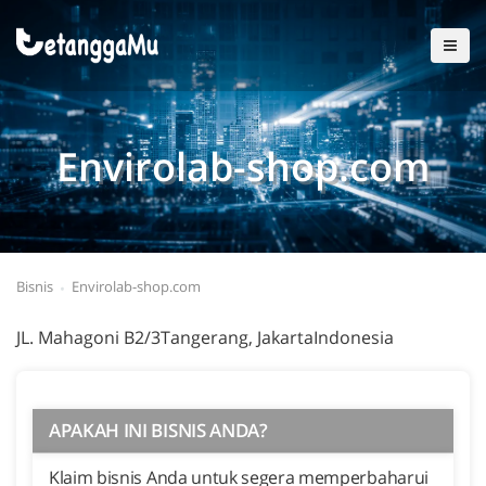
Envirolab-shop.com
Bisnis
Envirolab-shop.com
JL. Mahagoni B2/3Tangerang, JakartaIndonesia
APAKAH INI BISNIS ANDA?
Klaim bisnis Anda untuk segera memperbaharui