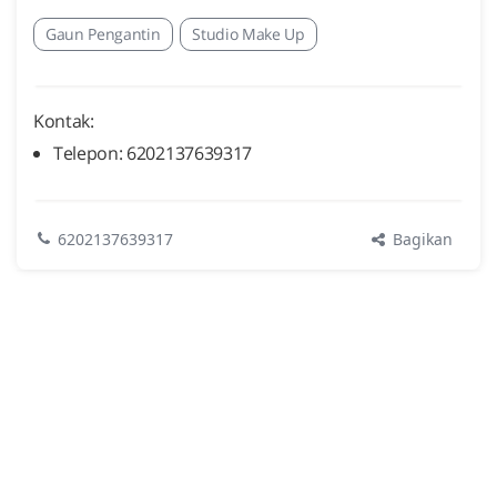
Gaun Pengantin
Studio Make Up
Kontak:
Telepon: 6202137639317
Bagikan
6202137639317