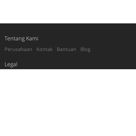
Tentang Kami
Perusahaan
Kontak
Bantuan
Blog
Legal
Syarat Penggunaan
Kebijakan Privasi
Ikuti Kami
2020-26
© tetanggamu.com
Indonesia