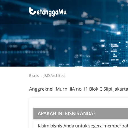
Bisnis
J&D Architect
Anggrekneli Murni IIA no 11 Blok C Slipi Jakart
APAKAH INI BISNIS ANDA?
Klaim bisnis Anda untuk segera memperbaha