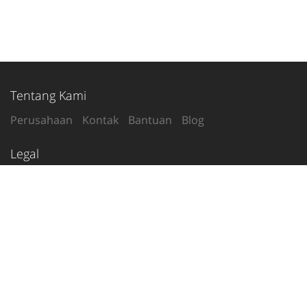
Tentang Kami
Perusahaan
Kontak
Bantuan
Blog
Legal
Syarat Penggunaan
Kebijakan Privasi
Ikuti Kami
2020-26
© tetanggamu.com
Indonesia