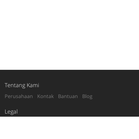
Tentang Kami
Perusahaan
Kontak
Bantuan
Blog
Legal
Syarat Penggunaan
Kebijakan Privasi
Ikuti Kami