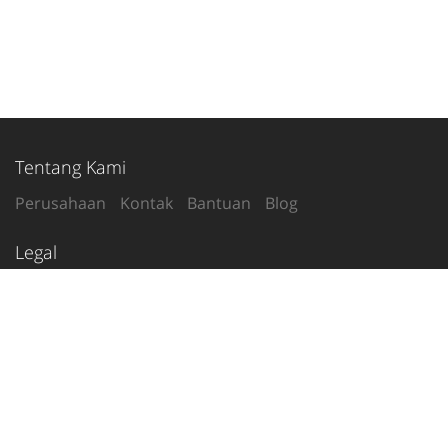
Tentang Kami
Perusahaan
Kontak
Bantuan
Blog
Legal
Syarat Penggunaan
Kebijakan Privasi
Ikuti Kami
2020-26
© tetanggamu.com