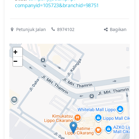
companyid=105723&branchid=98751
Bagikan
Petunjuk Jalan
8974102
+
−