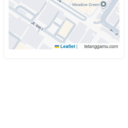
Leaflet
|
tetanggamu.com