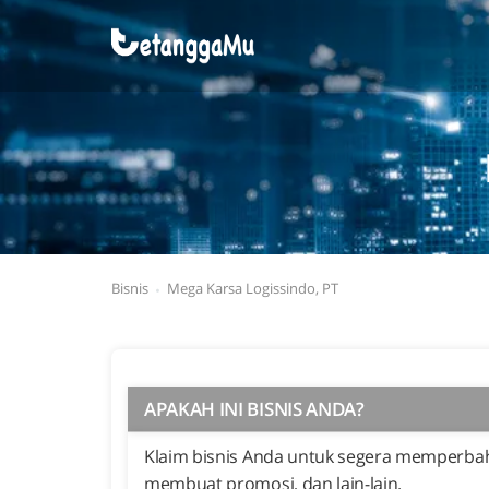
Bisnis
Mega Karsa Logissindo, PT
APAKAH INI BISNIS ANDA?
Klaim bisnis Anda untuk segera memperbaha
membuat promosi, dan lain-lain.