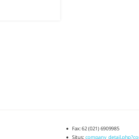
Fax: 62 (021) 6909985
Situs:
company_detail.php?c