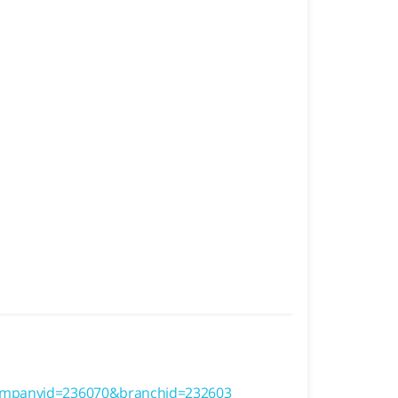
ompanyid=236070&branchid=232603