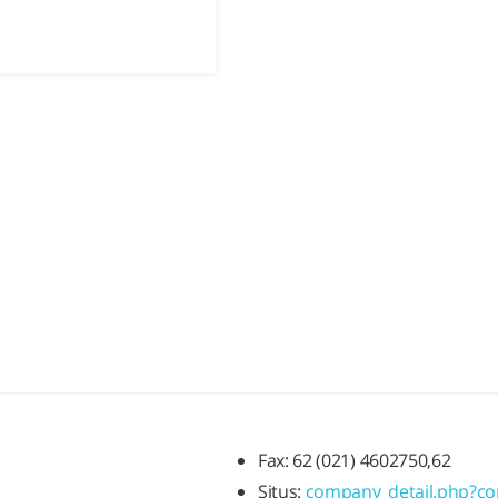
Fax: 62 (021) 4602750,62
Situs:
company_detail.php?c