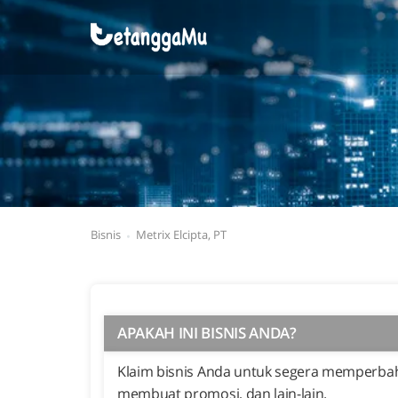
Bisnis
Metrix Elcipta, PT
APAKAH INI BISNIS ANDA?
Klaim bisnis Anda untuk segera memperbaha
membuat promosi, dan lain-lain.