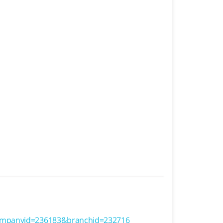
ompanyid=236183&branchid=232716