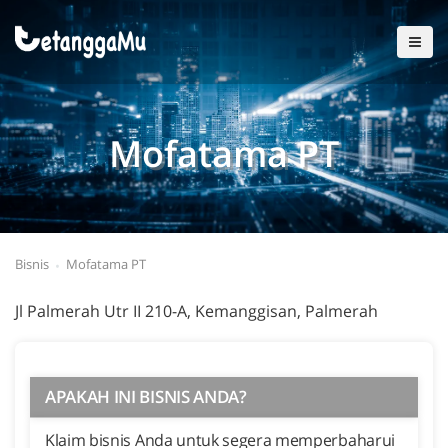
Mofatama PT
Bisnis
Mofatama PT
Jl Palmerah Utr II 210-A, Kemanggisan, Palmerah
APAKAH INI BISNIS ANDA?
Klaim bisnis Anda untuk segera memperbaharui