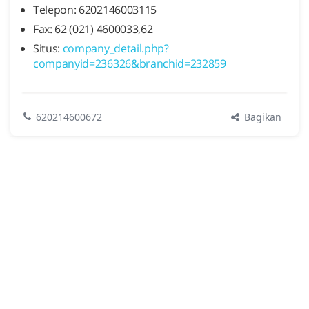
Telepon: 6202146003115
Fax: 62 (021) 4600033,62
Situs:
company_detail.php?
companyid=236326&branchid=232859
Bagikan
620214600672