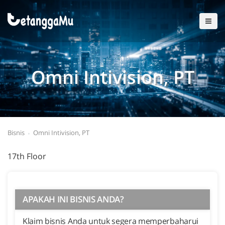
Omni Intivision, PT
Bisnis
Omni Intivision, PT
17th Floor
APAKAH INI BISNIS ANDA?
Klaim bisnis Anda untuk segera memperbaharui