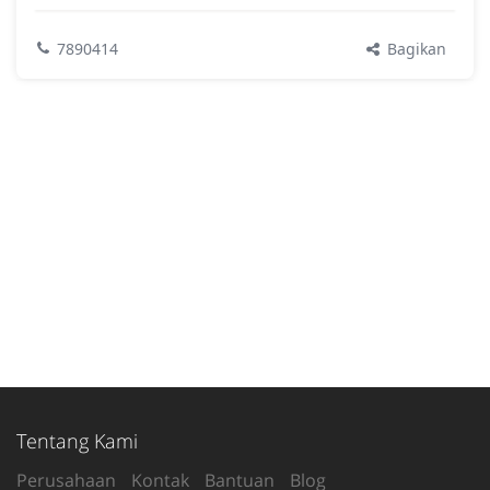
Bagikan
7890414
Tentang Kami
Perusahaan
Kontak
Bantuan
Blog