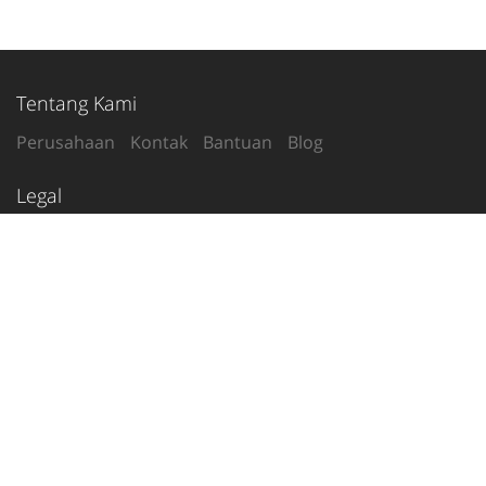
Tentang Kami
Perusahaan
Kontak
Bantuan
Blog
Legal
Syarat Penggunaan
Kebijakan Privasi
Ikuti Kami
2020-26
© tetanggamu.com
Indonesia