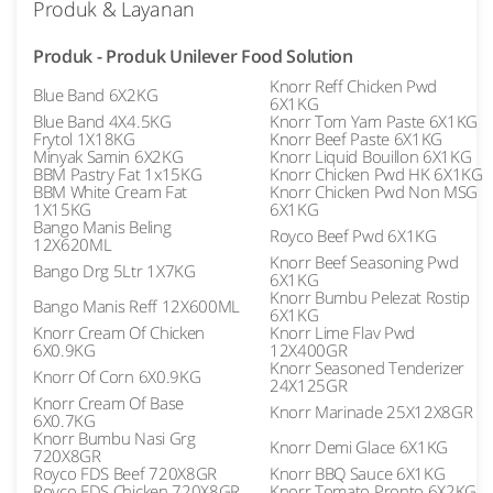
Produk & Layanan
Produk - Produk Unilever Food Solution
Knorr Reff Chicken Pwd
Blue Band 6X2KG
6X1KG
Blue Band 4X4.5KG
Knorr Tom Yam Paste 6X1KG
Frytol 1X18KG
Knorr Beef Paste 6X1KG
Minyak Samin 6X2KG
Knorr Liquid Bouillon 6X1KG
BBM Pastry Fat 1x15KG
Knorr Chicken Pwd HK 6X1KG
BBM White Cream Fat
Knorr Chicken Pwd Non MSG
1X15KG
6X1KG
Bango Manis Beling
Royco Beef Pwd 6X1KG
12X620ML
Knorr Beef Seasoning Pwd
Bango Drg 5Ltr 1X7KG
6X1KG
Knorr Bumbu Pelezat Rostip
Bango Manis Reff 12X600ML
6X1KG
Knorr Cream Of Chicken
Knorr Lime Flav Pwd
6X0.9KG
12X400GR
Knorr Seasoned Tenderizer
Knorr Of Corn 6X0.9KG
24X125GR
Knorr Cream Of Base
Knorr Marinade 25X12X8GR
6X0.7KG
Knorr Bumbu Nasi Grg
Knorr Demi Glace 6X1KG
720X8GR
Royco FDS Beef 720X8GR
Knorr BBQ Sauce 6X1KG
Royco FDS Chicken 720X8GR
Knorr Tomato Pronto 6X2KG