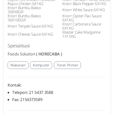
Royco Chicken 6X1KG
Knorr Black Pepper 6X1KG
Knorr Bumbu Bakso
Knorr White Sauce 6X1KG
300X8GR
Knorr Bumbu Bakso
Knorr Oyster Flav Sauce
36X100GR
6X1KG
Knorr Carbonara Sauce
Knorr Teriyaki Sauce 6X1KG
6X1KG
Master Cake Margarine
Knorr Cheese Sauce 6X1KG
1X15KG
Spesialisasi
Foods Solution
( HORECABA )
Makanan
Komputer
Toner Printer
Kontak:
Telepon: 21 5437 3588
Fax: 2154373589