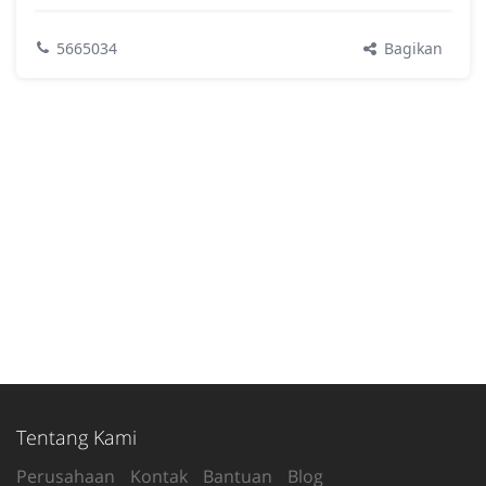
Bagikan
5665034
Tentang Kami
Perusahaan
Kontak
Bantuan
Blog