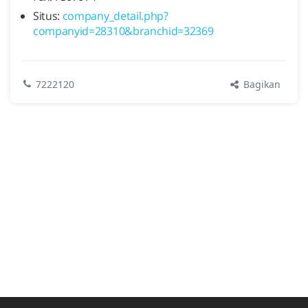
Situs:
company_detail.php?
companyid=28310&branchid=32369
Bagikan
7222120