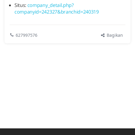
Situs:
company_detail.php?
companyid=242327&branchid=240319
Bagikan
627997576