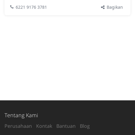
Bagikan
6221 9176 3781
Tentang Kami
Perusahaan
Kontak
Bantuan
Blog