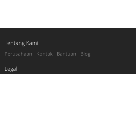
Tentang Kami
Perusahaan
Kontak
Bantuan
Blog
Legal
Syarat Penggunaan
Kebijakan Privasi
Ikuti Kami
2020-26
© tetanggamu.com
Indonesia