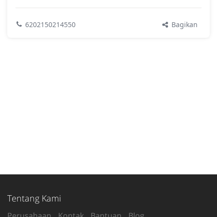
Bagikan
6202150214550
Tentang Kami
Perusahaan
Kontak
Bantuan
Blog