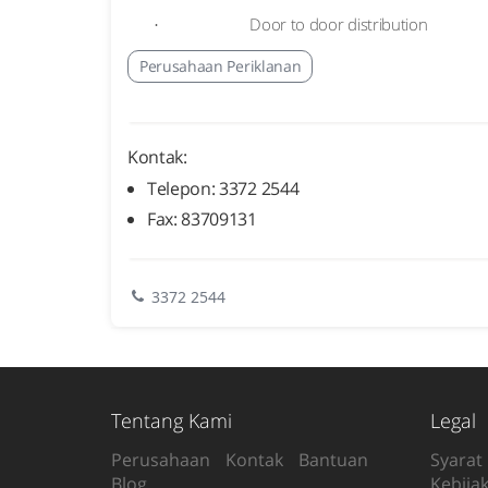
Door to door distribution
·
Perusahaan Periklanan
Kontak:
Telepon: 3372 2544
Fax: 83709131
3372 2544
Tentang Kami
Legal
Perusahaan
Kontak
Bantuan
Syarat
Blog
Kebijak