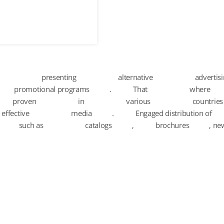
presenting
alternative
advertis
promotional programs
.
That
where
proven
in
various
countries
effective
media
.
Engaged distribution of
such as
catalogs
,
brochures
, ne