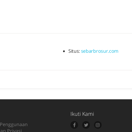
Situs:
sebarbrosur.com
Ikuti Kami
 Penggunaan
an Privasi