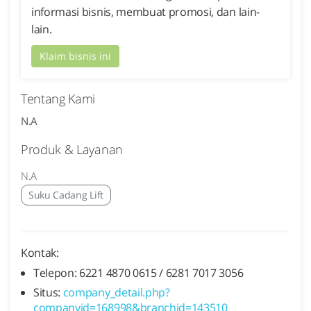
informasi bisnis, membuat promosi, dan lain-
lain.
Klaim bisnis ini
Tentang Kami
N.A
Produk & Layanan
N.A
Suku Cadang Lift
Kontak:
Telepon: 6221 4870 0615 / 6281 7017 3056
Situs:
company_detail.php?
companyid=168998&branchid=143510