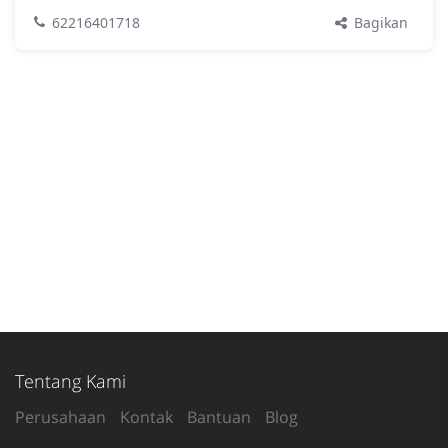
Bagikan
62216401718
Tentang Kami
Perusahaan
Kontak
Bantuan
Blog