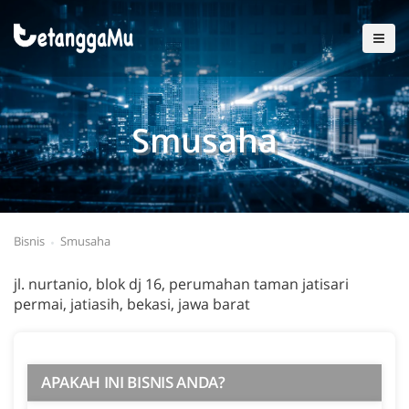
Smusaha
Bisnis
Smusaha
jl. nurtanio, blok dj 16, perumahan taman jatisari
permai, jatiasih, bekasi, jawa barat
APAKAH INI BISNIS ANDA?