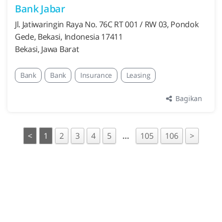
Bank Jabar
Jl. Jatiwaringin Raya No. 76C RT 001 / RW 03, Pondok
Gede, Bekasi, Indonesia 17411
Bekasi, Jawa Barat
Bank
Bank
Insurance
Leasing
Bagikan
<
1
2
3
4
5
…
105
106
>