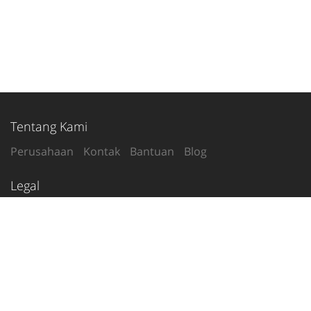
Tentang Kami
Perusahaan
Kontak
Bantuan
Blog
Legal
Syarat Penggunaan
Kebijakan Privasi
Ikuti Kami
2020-26
© tetanggamu.com