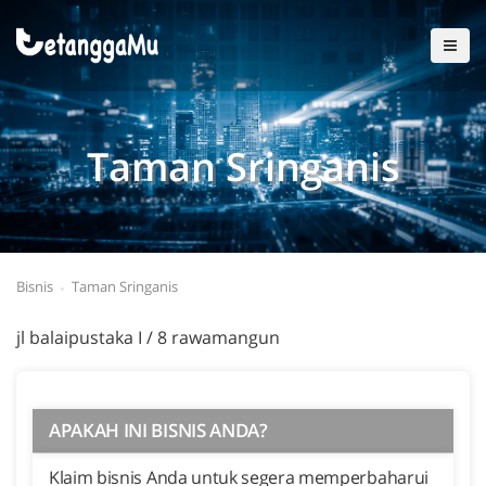
Taman Sringanis
Bisnis
Taman Sringanis
jl balaipustaka I / 8 rawamangun
APAKAH INI BISNIS ANDA?
Klaim bisnis Anda untuk segera memperbaharui