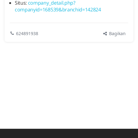
Situs:
company_detail.php?
companyid=168539&branchid=142824
Bagikan
624891938