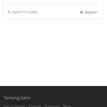
Bagikan
6202171112400
Tentang Kami
Perusahaan
Kontak
Bantuan
Blog