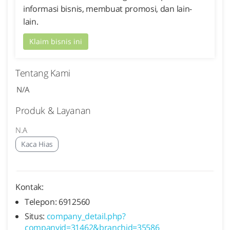
informasi bisnis, membuat promosi, dan lain-
lain.
Klaim bisnis ini
Tentang Kami
N/A
Produk & Layanan
N.A
Kaca Hias
Kontak:
Telepon: 6912560
Situs:
company_detail.php?
companyid=31462&branchid=35586