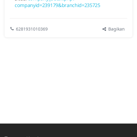
companyid=239179&branchid=235725
Bagikan
6281931010369