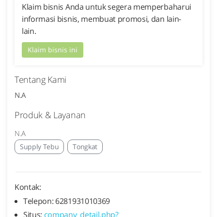
Klaim bisnis Anda untuk segera memperbaharui
informasi bisnis, membuat promosi, dan lain-
lain.
Klaim bisnis ini
Tentang Kami
N.A
Produk & Layanan
N.A
Supply Tebu
Tongkat
Kontak:
Telepon: 6281931010369
Situs:
company_detail.php?