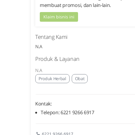
membuat promosi, dan lain-lain.
Klaim bisnis ini
Tentang Kami
N.A
Produk & Layanan
N.A
Produk Herbal
Obat
Kontak:
Telepon: 6221 9266 6917
6221 9266 6917