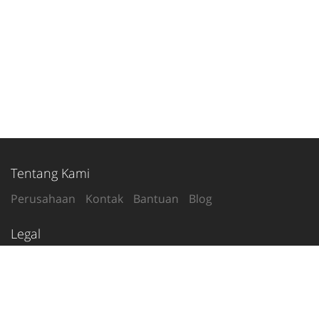
Tentang Kami
Perusahaan
Kontak
Bantuan
Blog
Legal
Syarat Penggunaan
Kebijakan Privasi
Ikuti Kami