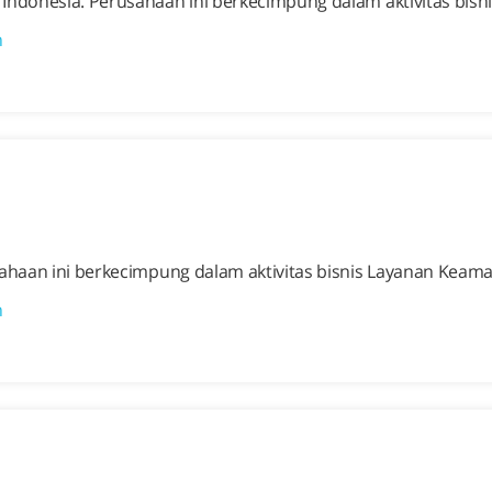
Indonesia. Perusahaan ini berkecimpung dalam aktivitas bis
n
sahaan ini berkecimpung dalam aktivitas bisnis Layanan Kea
n