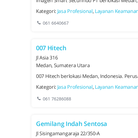
Imagen Smart Securindo PT berlokasi Medan, 
Kategori:
Jasa Profesional
,
Layanan Keamana
061 6640667
007 Hitech
Jl Asia 316
Medan, Sumatera Utara
007 Hitech berlokasi Medan, Indonesia. Peru
Kategori:
Jasa Profesional
,
Layanan Keamana
061 76286088
Gemilang Indah Sentosa
Jl Sisingamangaraja 22/350-A