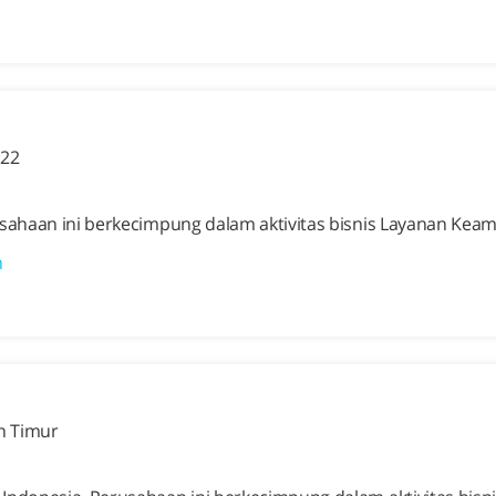
 22
usahaan ini berkecimpung dalam aktivitas bisnis Layanan Ke
n
an Timur