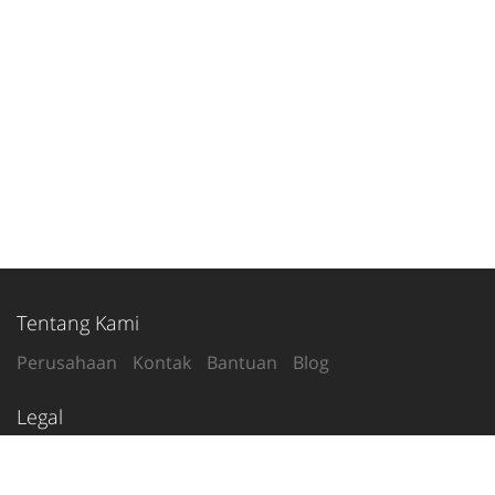
Tentang Kami
Perusahaan
Kontak
Bantuan
Blog
Legal
Syarat Penggunaan
Kebijakan Privasi